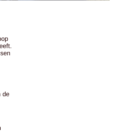
oop
eeft.
ssen
n de
n